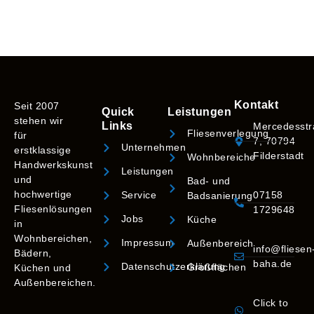
Kontakt
Seit 2007
Quick
Leistungen
stehen wir
Links
Mercedesst
Fliesenverlegung
für
7, 70794
Unternehmen
erstklassige
Filderstadt
Wohnbereiche
Handwerkskunst
Leistungen
und
Bad- und
hochwertige
Service
07158
Badsanierung
Fliesenlösungen
1729648
Jobs
Küche
in
Wohnbereichen,
Impressum
Außenbereich
info@fliesen
Bädern,
baha.de
Datenschutzerklärung
Großflächen
Küchen und
Außenbereichen.
Click to