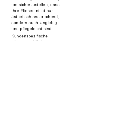
um sicherzustellen, dass
Ihre Fliesen nicht nur
ästhetisch ansprechend,
sondern auch langlebig
und pflegeleicht sind.
Kundenspezifische
Lösungen:
Wir bieten
maßgeschneiderte
Lösungen, die auf Ihre
individuellen
Anforderungen und den
Stil Ihres Wohnbereichs
zugeschnitten sind
Kontakt
Seit 2007
Quick Links
Leistungen
stehen wir
Mercedesst